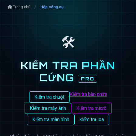
Trang chủ
Hộp công cụ
🛠️
KIỂM TRA PHẦN
CỨNG
PRO
Kiểm tra bàn phím
Kiểm tra chuột
Kiểm tra máy ảnh
Kiểm tra micrô
Kiểm tra màn hình
kiểm tra loa